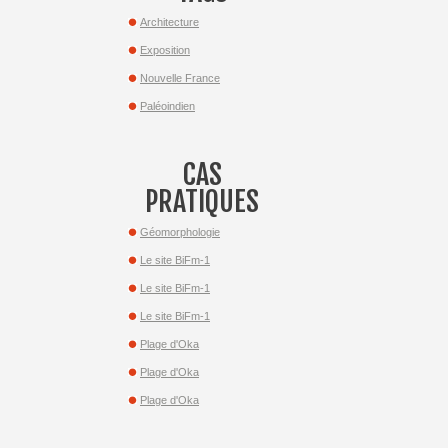
Architecture
Exposition
Nouvelle France
Paléoindien
CAS
PRATIQUES
Géomorphologie
Le site BiFm-1
Le site BiFm-1
Le site BiFm-1
Plage d'Oka
Plage d'Oka
Plage d'Oka