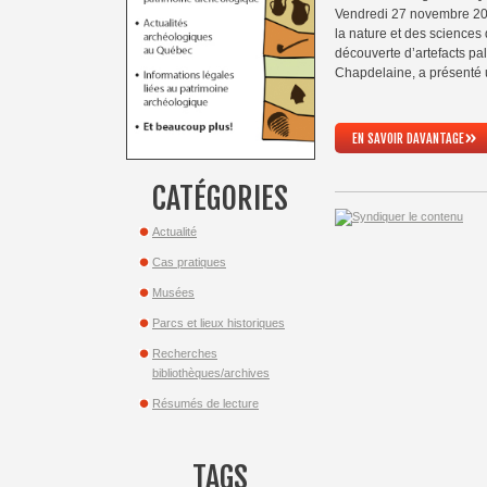
Vendredi 27 novembre 20
la nature et des science
découverte d’artefacts pa
Chapdelaine, a présenté 
»
EN SAVOIR DAVANTAGE
CATÉGORIES
Actualité
Cas pratiques
Musées
Parcs et lieux historiques
Recherches
bibliothèques/archives
Résumés de lecture
TAGS