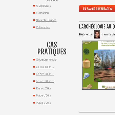
Architecture
»
EN SAVOIR DAVANTAGE
Exposition
Nouvelle France
L’ARCHÉOLOGIE AU 
Paléoindien
Publié par
Francis Be
CAS
PRATIQUES
Géomorphologie
Le site BiFm-1
Le site BiFm-1
Le site BiFm-1
Plage d'Oka
Plage d'Oka
Plage d'Oka