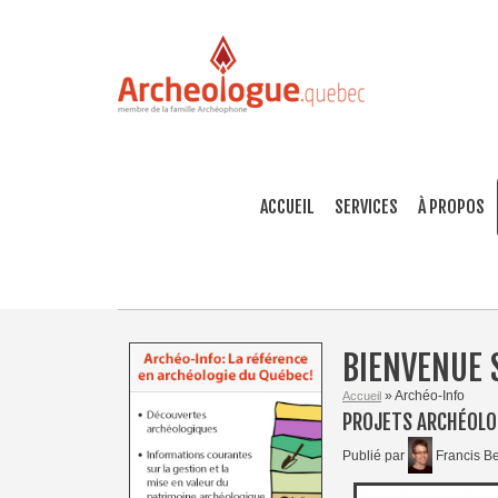
ACCUEIL
SERVICES
À PROPOS
BIENVENUE 
» Archéo-Info
Accueil
PROJETS ARCHÉOLO
Publié par
Francis Be