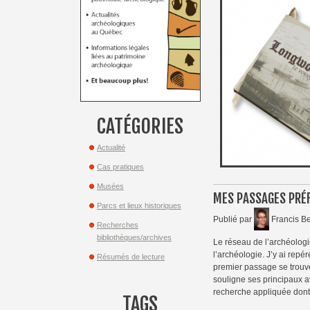
CATÉGORIES
Actualité
Cas pratiques
Musées
MES PASSAGES PRÉF
Parcs et lieux historiques
Publié par
Francis Be
Recherches
bibliothèques/archives
Le réseau de l’archéolog
l’archéologie. J’y ai rep
Résumés de lecture
premier passage se trouve 
souligne ses principaux a
recherche appliquée dont 
TAGS